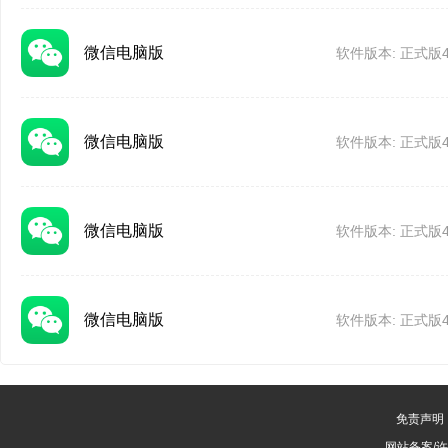
●修复一些已知问题
微信WindowsV4.1
微信电脑版
软件版本: 正式版4.1
发布日期：2025-10
微信电脑版
软件版本: 正式版4.1
●在单聊中邀请人时可
●删除联系人时可保留
●文件可直接下载到指定目
微信电脑版
软件版本: 正式版4.1
●图片可打印;
V4.1.5版本）
●修复一些已知问题
微信电脑版
软件版本: 正式版4.1
微信WindowsV4.
发布日期：2025-09
免责声明
网站备案/