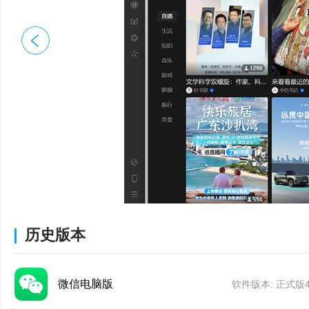
●修复一些已知问题
微信WindowsV4.1
发布日期：2025-11
●一次发送的多条消息可同
●文件可直接下载到指
线V4.1.6版本）
●可滚动截图;
●修复一些已知问题
微信V4.1.4Wind
历史版本
5）：
●朋友圈评论可发表
微信电脑版
软件版本: 正式版4.1