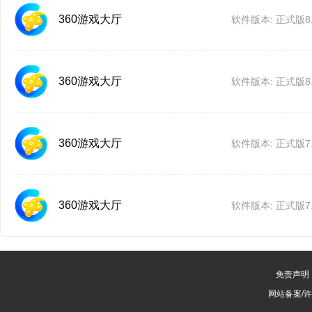
360游戏大厅
软件版本: 正式版8.1
批量打开小号
批量导入小号
360游戏大厅
软件版本: 正式版8.1
优化整体UI细节效
其他bug修改
360游戏大厅
软件版本: 正式版7.0
360游戏大厅5.2公测版
全面解决白屏问题及
360游戏大厅
软件版本: 正式版7.0
解决64位系统下内存
键鼠录播对固定窗口
免责声明
360游戏大厅特性
网站备案/
刷新、老板键、高级