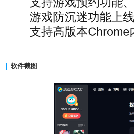
支持游戏预约功能、
游戏防沉迷功能上
360游戏大厅适合
支持高版本Chrome
1、喜欢在电脑上玩游戏的
其他体验修改
集中找游戏、玩游戏的
360游戏大厅5.2正式版
2、经常寻找新游戏的
软件截图
手游模拟器上线
推荐内容的玩家。
接入游戏防沉迷
3、想快速进入游戏的
重构内存优化工具
望一键查找和启动游戏
修复工具增加清除Coo
4、关注游戏礼包和活