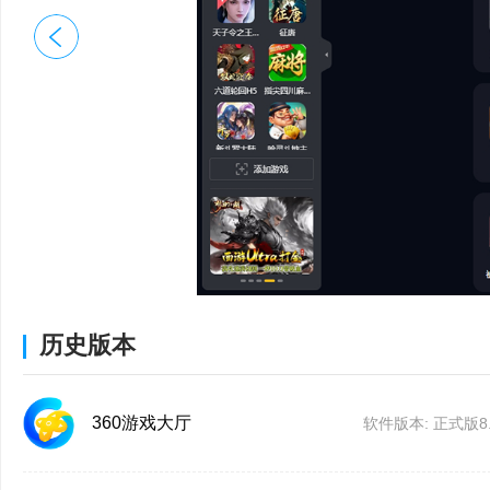
其他体验修改
提升游戏性价比的玩家
360游戏大厅5.2正式版
5、轻度休闲玩家：适
多彩换肤上线
小游戏或轻量游戏的用
UI界面重构
6、常玩网页游戏或P
弹窗功能修改
游戏等资源，比较适合
优化软件体验
7、对游戏兼容性有要
修改若干bug
减少启动异常的玩家。
历史版本
360游戏大厅5.2正式版
8、想集中管理游戏入
360游戏大厅五周年
360游戏大厅
软件版本: 正式版8.1
望统一管理和快速打开
新增换肤功能